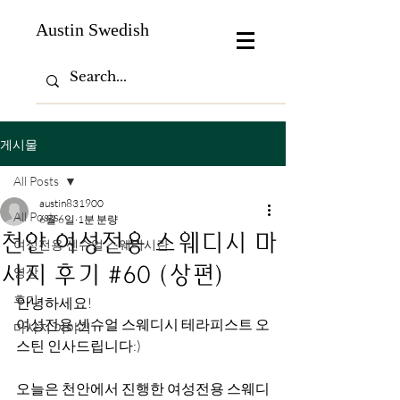
Austin Swedish
게시물
All Posts
austin831900
All Posts
6월 6일
1분 분량
천안 여성전용 스웨디시 마
여성전용 센슈얼 스웨디시란
사지 후기 #60 (상편)
영상
후기
안녕하세요!
여성전용 센슈얼 스웨디시 테라피스트 오
마사지 이야기
스틴 인사드립니다:)
오늘은 천안에서 진행한 여성전용 스웨디