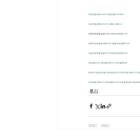
#여성전용유료마사지
#여성전용마사지후기
#여성전용포핸드마사지
#포핸드스웨디시
​#안양여성전용성감마사지 
#안양여성전용마사지
#동탄여성전용센슈얼마사지
#동탄여성전용마사지
#강남여성전용성감마사지
#강남여성전용마사지
#센슈얼마사지
#센슈얼스웨디시
#섹슈얼테라피
#토닥이
#감성센슈얼
#여성성감마사지
#간지러운스웨디시
#오
#여성전용스웨디시
#여성전용마사지
#여성전용슈얼
#여성전
후기