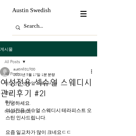
Austin Swedish
게시물
All Posts
austin831900
All Posts
2023년 5월 17일
1분 분량
여성전용 섹슈얼 스웨디시
여성전용 센슈얼 스웨디시란
관리후기 #21
영상
후기
안녕하세요.
여성전용 센슈얼 스웨디시 테라피스트 오
마사지 이야기
스틴 인사드립니다.
요즘 일교차가 많이 크네요ㄷㄷ