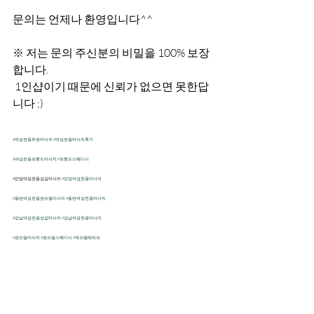
문의는 언제나 환영입니다^^
※ 저는 문의 주신분의 비밀을 100% 보장
합니다.
 1인샵이기 때문에 신뢰가 없으면 못한답
니다 ;)
#여성전용유료마사지
#여성전용마사지후기
#여성전용포핸드마사지
#포핸드스웨디시
​#안양여성전용성감마사지 
#안양여성전용마사지
#동탄여성전용센슈얼마사지
#동탄여성전용마사지
#강남여성전용성감마사지
#강남여성전용마사지
#센슈얼마사지
#센슈얼스웨디시
#섹슈얼테라피
#감성센슈얼
#여성성감마사지
#간지러운스웨디시
#오일마사지
#여자오르가즘
#시오후키
#여성전용스웨디시
#여성전용마사지
#여성전용슈얼
#여성전용섹슈얼마사지
#여성전용감성
#토닥이
후기