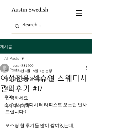
Austin Swedish
게시물
All Posts
austin831900
All Posts
2023년 4월 15일
1분 분량
여성전용 섹슈얼 스웨디시
여성전용 센슈얼 스웨디시란
관리후기 #17
영상
후기
안녕하세요!
센슈얼 스웨디시 테라피스트 오스틴 인사
마사지 이야기
드립니다:)
포스팅 할 후기들 많이 쌓여있는데,